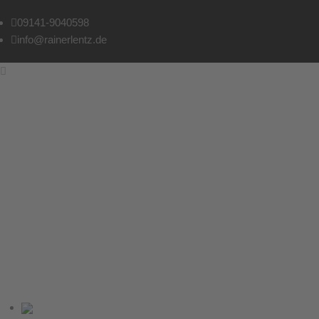
09141-9040598
info@rainerlentz.de
Post With Slider
Home
Post with Slider
18. NOVEMBER 2015
|
BY:
RAINERLENTZ
|
CATEGORIES:
GALLERY