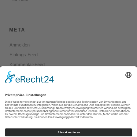
META
Anmelden
Eintrags-Feed
Kommentar-Feed
WordPress.org
Fotostudio Rainer Lentz © 2021
Rechtliches
Impressum -
Datenschutz -
AGB
Links
Fotostudio Rainer Lentz