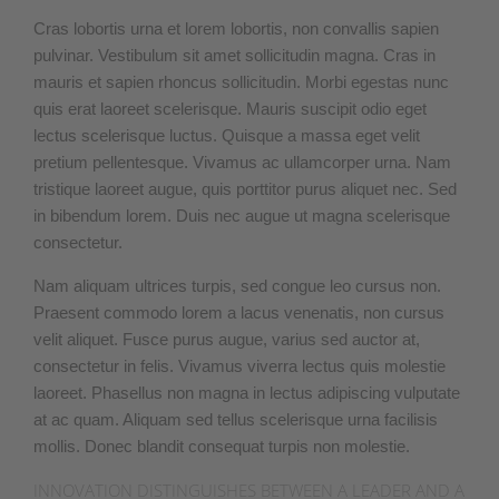
Cras lobortis urna et lorem lobortis, non convallis sapien
pulvinar. Vestibulum sit amet sollicitudin magna. Cras in
mauris et sapien rhoncus sollicitudin. Morbi egestas nunc
quis erat laoreet scelerisque. Mauris suscipit odio eget
lectus scelerisque luctus. Quisque a massa eget velit
pretium pellentesque. Vivamus ac ullamcorper urna. Nam
tristique laoreet augue, quis porttitor purus aliquet nec. Sed
in bibendum lorem. Duis nec augue ut magna scelerisque
consectetur.
Nam aliquam ultrices turpis, sed congue leo cursus non.
Praesent commodo lorem a lacus venenatis, non cursus
velit aliquet. Fusce purus augue, varius sed auctor at,
consectetur in felis. Vivamus viverra lectus quis molestie
laoreet. Phasellus non magna in lectus adipiscing vulputate
at ac quam. Aliquam sed tellus scelerisque urna facilisis
mollis. Donec blandit consequat turpis non molestie.
INNOVATION DISTINGUISHES BETWEEN A LEADER AND A