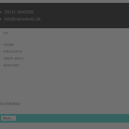
09141-9040598
info@rainerlentz.de
HOME
PROJEKTE
ÜBER MICH
KONTAKT
Alle
Handwerk
Unternehmen
Kanzlei
Gesundheit
Architektur
Mehr...